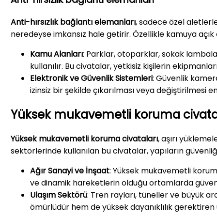
Anti-hırsızlık bağlantı elemanları
, sadece özel aletlerl
neredeyse imkansız hale getirir. Özellikle kamuya açık
Kamu Alanları
: Parklar, otoparklar, sokak lambal
kullanılır. Bu civatalar, yetkisiz kişilerin ekipmanl
Elektronik ve Güvenlik Sistemleri
: Güvenlik kamera
izinsiz bir şekilde çıkarılması veya değiştirilmesi en
Yüksek mukavemetli koruma civata
Yüksek mukavemetli koruma civataları
, aşırı yüklemel
sektörlerinde kullanılan bu civatalar, yapıların güvenli
Ağır Sanayi ve İnşaat
: Yüksek mukavemetli koruma c
ve dinamik hareketlerin olduğu ortamlarda güvenl
Ulaşım Sektörü
: Tren rayları, tüneller ve büyük a
ömürlüdür hem de yüksek dayanıklılık gerektiren 