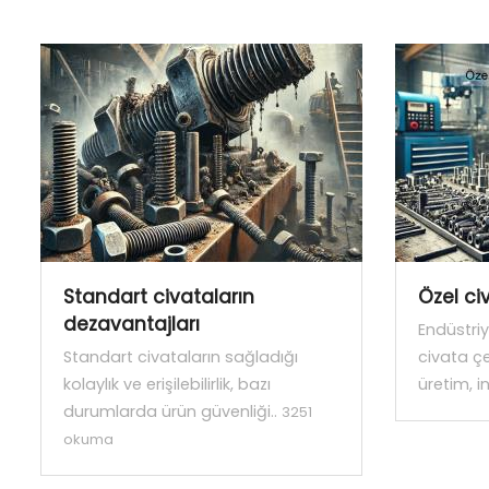
Standart civataların
Özel ci
dezavantajları
Endüstriy
Standart civataların sağladığı
civata çe
kolaylık ve erişilebilirlik, bazı
üretim, i
durumlarda ürün güvenliği..
3251
okuma