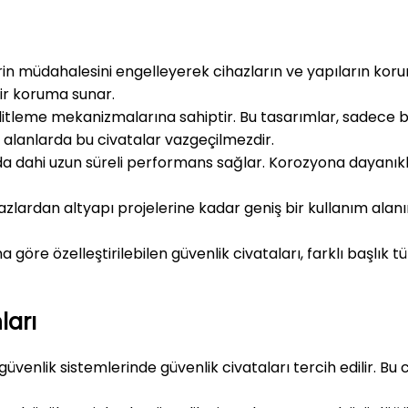
şilerin müdahalesini engelleyerek cihazların ve yapıların ko
bir koruma sunar.
kilitleme mekanizmalarına sahiptir. Bu tasarımlar, sadece bel
en alanlarda bu civatalar vazgeçilmezdir.
larda dahi uzun süreli performans sağlar. Korozyona dayanı
ihazlardan altyapı projelerine kadar geniş bir kullanım ala
na göre özelleştirilebilen güvenlik civataları, farklı başlık 
ları
güvenlik sistemlerinde güvenlik civataları tercih edilir. Bu 