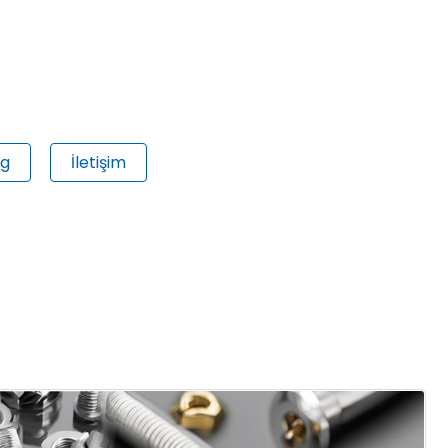
og
İletişim