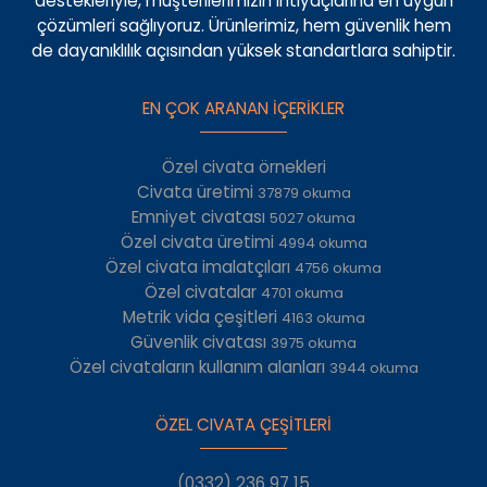
destekleriyle, müşterilerimizin ihtiyaçlarına en uygun
çözümleri sağlıyoruz. Ürünlerimiz, hem güvenlik hem
de dayanıklılık açısından yüksek standartlara sahiptir.
EN ÇOK ARANAN İÇERİKLER
Özel civata örnekleri
Civata üretimi
37879 okuma
Emniyet civatası
5027 okuma
Özel civata üretimi
4994 okuma
Özel civata imalatçıları
4756 okuma
Özel civatalar
4701 okuma
Metrik vida çeşitleri
4163 okuma
Güvenlik civatası
3975 okuma
Özel civataların kullanım alanları
3944 okuma
ÖZEL CIVATA ÇEŞİTLERİ
(0332) 236 97 15