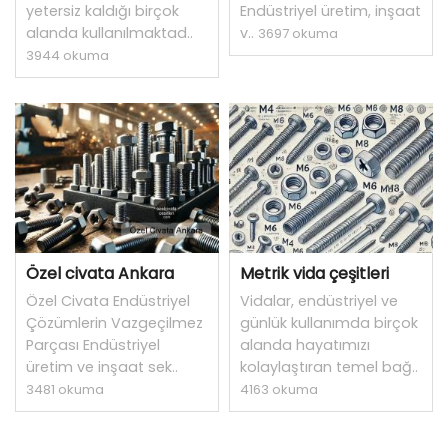
yetersiz kaldığı birçok
Endüstriyel üretim, inşaat
alanda kullanılmaktad..
v..
3697 okuma
3944 okuma
Özel civata Ankara
Metrik vida çeşitleri
Özel Civata Endüstriyel
Vidalar, endüstriyel ve
Çözümlerin Vazgeçilmez
günlük kullanımda birçok
Parçası Endüstriyel
alanda hayatımızı
üretim ve inşaat sek..
kolaylaştıran temel bağ..
3481 okuma
4163 okuma