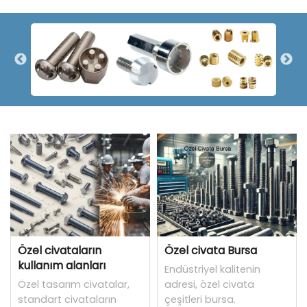
Özel civataların
Özel civata Bursa
kullanım alanları
Endüstriyel kalitenin
Özel tasarım civatalar,
adresi, özel civata
standart civataların
çeşitleri bursa.