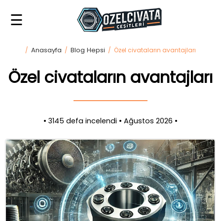
☰
Anasayfa
Anasayfa
Blog Hepsi
»
/
/
/ Özel civataların avantajları
Biz
Özel civataların avantajları
kimiz?
»
Özel
• 3145 defa incelendi • Ağustos 2026 •
cıvata
imalatı
»
Özel
civata
örnekleri