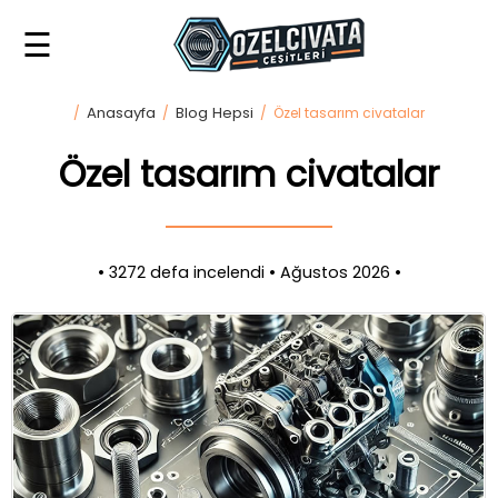
☰
Anasayfa
Anasayfa
Blog Hepsi
»
/
/
/ Özel tasarım civatalar
Biz
Özel tasarım civatalar
kimiz?
»
Özel
• 3272 defa incelendi • Ağustos 2026 •
cıvata
imalatı
»
Özel
civata
örnekleri