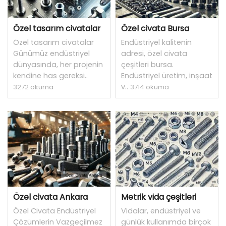
Özel tasarım civatalar
Özel civata Bursa
Özel tasarım civatalar
Endüstriyel kalitenin
Günümüz endüstriyel
adresi, özel civata
dünyasında, her projenin
çeşitleri bursa.
kendine has gereksi..
Endüstriyel üretim, inşaat
v..
3272 okuma
3714 okuma
Özel civata Ankara
Metrik vida çeşitleri
Özel Civata Endüstriyel
Vidalar, endüstriyel ve
Çözümlerin Vazgeçilmez
günlük kullanımda birçok