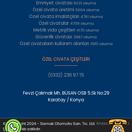
Emniyet civatası
5031 okuma
Özel civata üretimi
5004 okuma
Özel civata imalatçıları
4761 okuma
Özel civatalar
4709 okuma
Metrik vida çeşitleri
4170 okuma
Güvenlik civatası
3987 okuma
Özel civataların kullanım alanları
3951 okuma
ÖZEL CIVATA ÇEŞİTLERİ
(0332) 236 97 15
Fevzi Çakmak Mh. BÜSAN OSB 5.Sk No:29
Karatay / Konya
© Copyright 2024 - Sismak Otomotiv San. Tic. Ltd.
Anasayfa
•
Yardım
Şti. Her hakkı saklıdır.